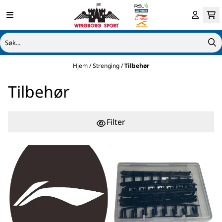
Hopp til innhold
Hjem
/
Strenging
/
Tilbehør
Tilbehør
Filter