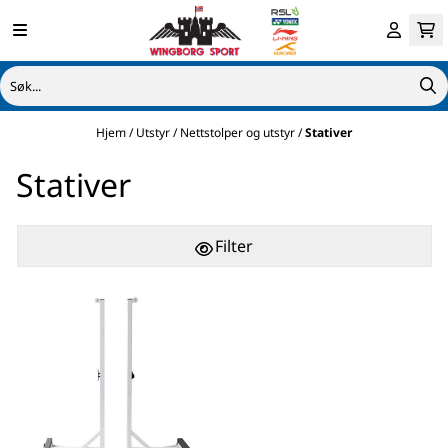
Hopp til innhold
Hjem
/
Utstyr
/
Nettstolper og utstyr
/
Stativer
Stativer
Filter