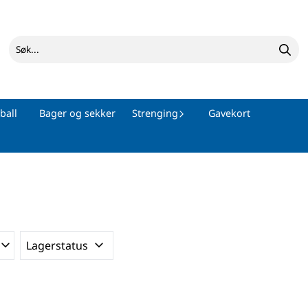
ball
Bager og sekker
Strenging
Gavekort
Lagerstatus