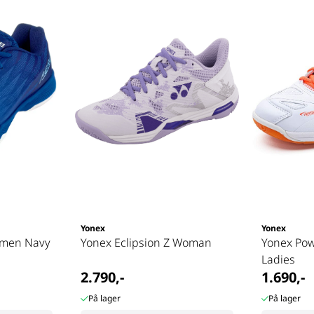
Yonex
Yonex
omen Navy
Yonex Eclipsion Z Woman
Yonex Pow
Ladies
2.790,-
1.690,-
På lager
På lager