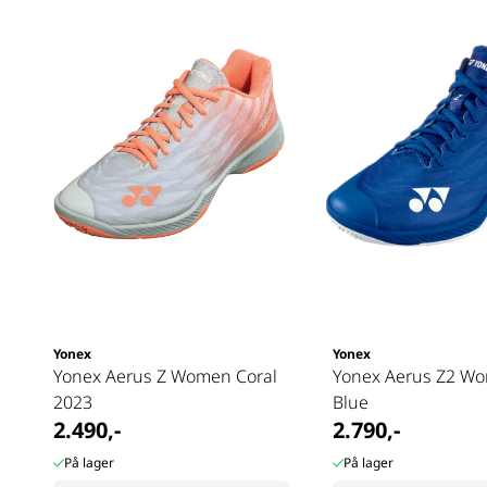
Yonex
Yonex
Yonex Aerus Z Women Coral
Yonex Aerus Z2 W
2023
Blue
2.490,-
2.790,-
På lager
På lager