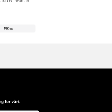
baxia GT Woman
y
Kjøp
eg for vårt