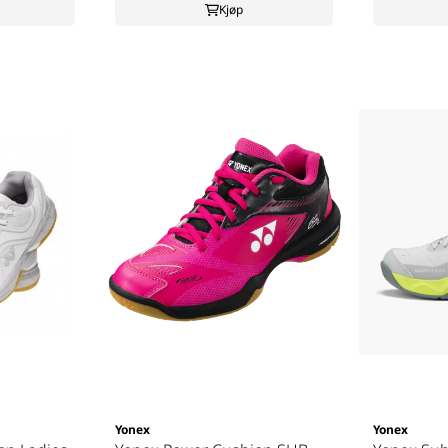
Kjøp
Yonex
Yonex