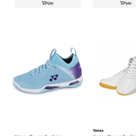
Kjøp
Kjøp
Yonex