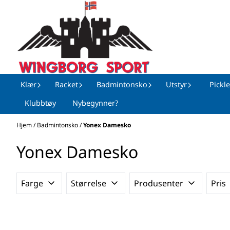
Hopp til innhold
Klær
Racket
Badmintonsko
Utstyr
Pickle
Klubbtøy
Nybegynner?
Hjem
/
Badmintonsko
/
Yonex Damesko
Yonex Damesko
Farge
Størrelse
Produsenter
Pris