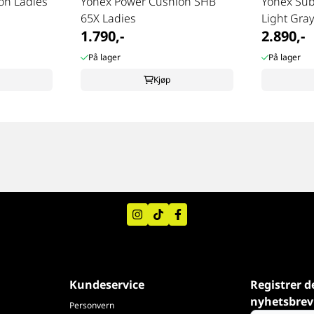
on Ladies
Yonex Power Cushion SHB
Yonex Su
65X Ladies
Light Gra
1.790,-
2.890,-
På lager
På lager
Kjøp
Kundeservice
Registrer d
nyhetsbrev
Personvern