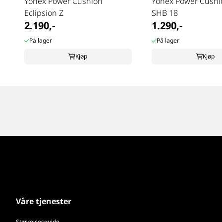
Yonex Power Cushion
Yonex Power Cushi
Eclipsion Z
SHB 18
2.190,-
1.290,-
På lager
På lager
Kjøp
Kjøp
Våre tjenester
Størrelsesguide