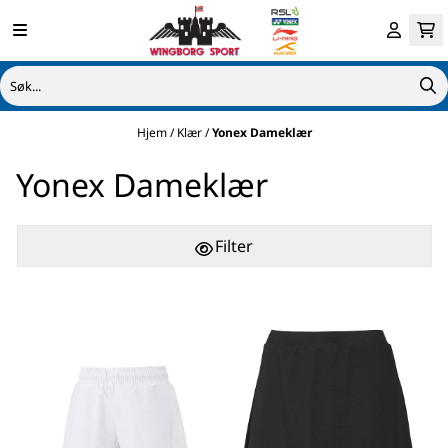
Hopp til innhold
Hjem
/
Klær
/
Yonex Dameklær
Yonex Dameklær
Filter