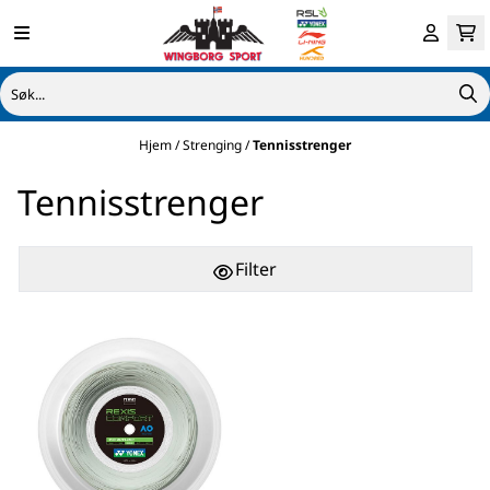
Hopp til innhold
Hjem
/
Strenging
/
Tennisstrenger
Tennisstrenger
Filter